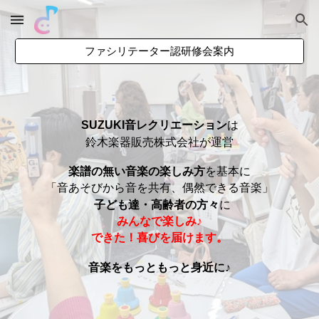
Skip to main content
Skip to navigation
ファシリテーター認研修会案内
SUZUKI
音レクリエーション
は
鈴木楽器販売株式会社が運営
楽譜の無い音楽の楽しみ方
を基本に
「
音あそび
から
音を共有
、
偶然できる音楽
」
子ども達・高齢者の方々
に
みんなで
楽し
み
♪
できた！喜びを
届け
ます。
音楽をもっともっと身近に♪